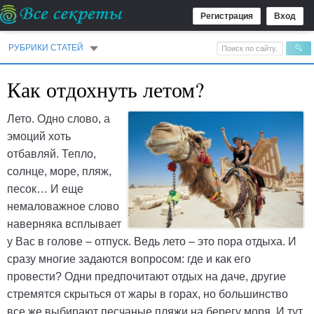
Регистрация
Вход
РУБРИКИ СТАТЕЙ
Как отдохнуть летом?
Лето. Одно слово, а
эмоций хоть
отбавляй. Тепло,
солнце, море, пляж,
песок… И еще
немаловажное слово
наверняка всплывает
у Вас в голове – отпуск. Ведь лето – это пора отдыха. И
сразу многие задаются вопросом: где и как его
провести? Одни предпочитают отдых на даче, другие
стремятся скрыться от жары в горах, но большинство
все же выбирают песчаные пляжи на берегу моря. И тут