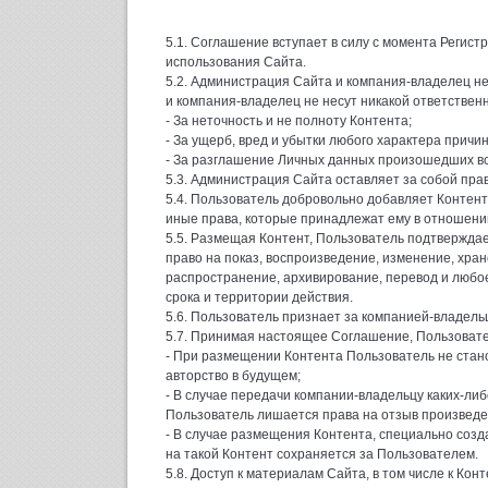
5.1. Соглашение вступает в силу с момента Регист
использования Сайта.
5.2. Администрация Сайта и компания-владелец не
и компания-владелец не несут никакой ответствен
- За неточность и не полноту Контента;
- За ущерб, вред и убытки любого характера прич
- За разглашение Личных данных произошедших в
5.3. Администрация Сайта оставляет за собой пр
5.4. Пользователь добровольно добавляет Контент
иные права, которые принадлежат ему в отношени
5.5. Размещая Контент, Пользователь подтверждае
право на показ, воспроизведение, изменение, хра
распространение, архивирование, перевод и любое
срока и территории действия.
5.6. Пользователь признает за компанией-владельц
5.7. Принимая настоящее Соглашение, Пользовател
- При размещении Контента Пользователь не стано
авторство в будущем;
- В случае передачи компании-владельцу каких-либ
Пользователь лишается права на отзыв произведен
- В случае размещения Контента, специально соз
на такой Контент сохраняется за Пользователем.
5.8. Доступ к материалам Сайта, в том числе к Ко