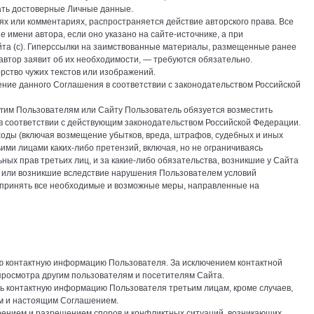
зать достоверные Личные данные.
сях или комментариях, распространяется действие авторского права. Все
имени автора, если оно указано на сайте-источнике, а при
йта (с). Гиперссылки на заимствованные материалы, размещенные ранее
и автор заявит об их необходимости, — требуются обязательно.
рство чужих текстов или изображений.
ение данного Соглашения в соответствии с законодательством Российской
угим Пользователям или Сайту Пользователь обязуется возместить
в соответствии с действующим законодательством Российской Федерации.
сходы (включая возмещение убытков, вреда, штрафов, судебных и иных
ими лицами каких-либо претензий, включая, но не ограничиваясь
ых прав третьих лиц, и за какие-либо обязательства, возникшие у Сайта
ые или возникшие вследствие нарушения Пользователем условий
 принять все необходимые и возможные меры, направленные на
ю контактную информацию Пользователя. За исключением контактной
росмотра другим пользователям и посетителям Сайта.
ть контактную информацию Пользователя третьим лицам, кроме случаев,
м и настоящим Соглашением.
рением и разрешением споров и конфликтных ситуаций, возникающих