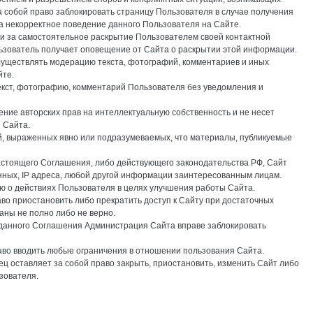
 собой право заблокировать страницу Пользователя в случае получения
а некорректное поведение данного Пользователя на Сайте.
ти за самостоятельное раскрытие Пользователем своей контактной
ьзователь получает оповещение от Сайта о раскрытии этой информации.
осуществлять модерацию текста, фотографий, комментариев и иных
йте.
екст, фотографию, комментарий Пользователя без уведомления и
ние авторских прав на интеллектуальную собственность и не несет
 Сайта.
ий, выраженных явно или подразумеваемых, что материалы, публикуемые
астоящего Соглашения, либо действующего законодательства РФ, Сайт
нных, IP адреса, любой другой информации заинтересованным лицам.
 о действиях Пользователя в целях улучшения работы Сайта.
аво приостановить либо прекратить доступ к Сайту при достаточных
аны не полно либо не верно.
 данного Соглашения Администрация Сайта вправе заблокировать
раво вводить любые ограничения в отношении пользования Сайта.
ц оставляет за собой право закрыть, приостановить, изменить Сайт либо
зователя.