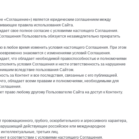
лее «Соглашение») является юридическим соглашением между
ливающее правила использования Сайта.
ждает свое полное согласие с условиями настоящего Соглашения.
и Соглашения Пользователь обязуется незамедлительно прекратить
во в любое время изменить условия настоящего Соглашения. При этом
воевременно знакомится с изменениями условий Соглашения.
рждает, что обладает необходимой правоспособностью и полномочиями
сполнять условия Соглашения и нести ответственность за нарушение
зникшим вследствие пользования Сайтом.
ость за Контент и все последствия, связанные с его публикацией.
 что, обладает всеми правами и полномочиями, необходимыми для
 Соглашения.
ет право любому другому Пользователю Сайта на доступ к Контенту.
 провокационного, грубого, оскорбительного и агрессивного характера,
 нарушающий действующее российское или международное
 интеллектуальные, третьих лиц.
ент в соответствии с условиями настоящего Соглашения.