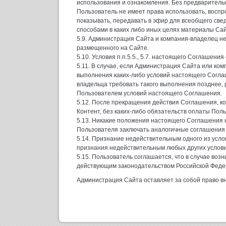
использования и ознакомления. Без предваритель
Пользователь не имеет права использовать, воспр
показывать, передавать в эфир для всеобщего све
способами в каких либо иных целях материалы Сай
5.9. Администрация Сайта и компания-владелец не
размещенного на Сайте.
5.10. Условия п.п.5.5., 5.7. настоящего Соглашен
5.11. В случае, если Администрация Сайта или ко
выполнения каких-либо условий настоящего Согла
владельца требовать такого выполнения позднее,
Пользователем условий настоящего Соглашения.
5.12. После прекращения действия Соглашения, 
Контент, без каких-либо обязательств оплаты Поль
5.13. Никакие положения настоящего Соглашения 
Пользователя заключать аналогичные соглашения 
5.14. Признание недействительным одного из усл
признания недействительным любых других услов
5.15. Пользователь соглашается, что в случае во
действующим законодательством Российской Феде
Администрация Сайта оставляет за собой право в