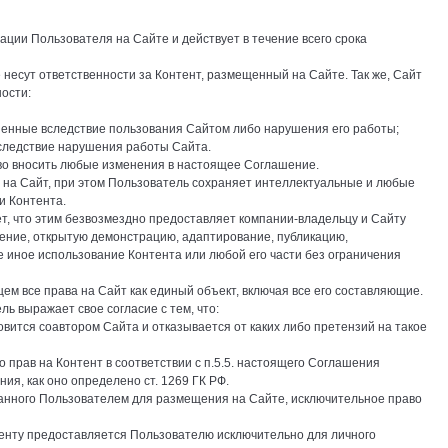
рации Пользователя на Сайте и действует в течение всего срока
 несут ответственности за Контент, размещенный на Сайте. Так же, Сайт
ности:
иненные вследствие пользования Сайтом либо нарушения его работы;
следствие нарушения работы Сайта.
аво вносить любые изменения в настоящее Соглашение.
 на Сайт, при этом Пользователь сохраняет интеллектуальные и любые
и Контента.
т, что этим безвозмездно предоставляет компании-владельцу и Сайту
нение, открытую демонстрацию, адаптирование, публикацию,
 иное использование Контента или любой его части без ограничения
ем все права на Сайт как единый объект, включая все его составляющие.
ь выражает свое согласие с тем, что:
вится соавтором Сайта и отказывается от каких либо претензий на такое
о прав на Контент в соответствии с п.5.5. настоящего Соглашения
ия, как оно определено ст. 1269 ГК РФ.
данного Пользователем для размещения на Сайте, исключительное право
нтенту предоставляется Пользователю исключительно для личного