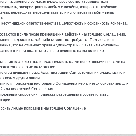
ного письменного согласия владельцев соответствующих прав
оизводить, распространять любым способом, копировать, публично
дения, переводить, переделывать, или использовать любым иным
та.
 несут никакой ответственности за целостность и сохранность Контента,
ия остаются в силе после прекращения действия настоящего Соглашения.
мпания-владелец в какой-либо момент не требует от Пользователя
шения, это не отменяет права Администрации Сайта или компании-
 равно как и принимать меры, направленные на выполнение
компания-владелец продолжает владеть всеми переданными правами на
зователю за его использование.
не ограничивают права Администрации Сайта, компании-владельца или
с любым другим лицом.
овий или положений настоящего Соглашения не является основанием для
ий или положений Соглашения.
зникновения споров они подлежат разрешению в соответствии с
рации.
носить любые поправки в настоящее Соглашение