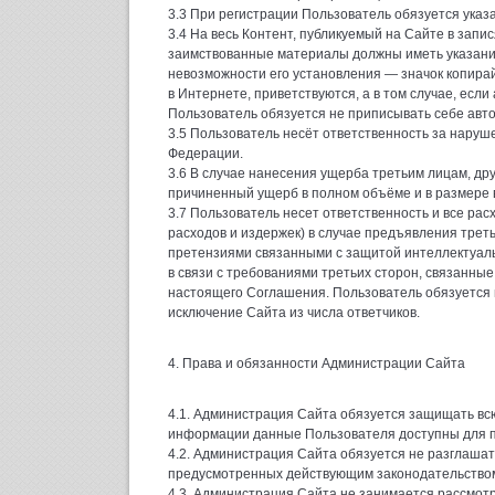
3.3 При регистрации Пользователь обязуется ука
3.4 На весь Контент, публикуемый на Сайте в запи
заимствованные материалы должны иметь указание 
невозможности его установления — значок копира
в Интернете, приветствуются, а в том случае, есл
Пользователь обязуется не приписывать себе авто
3.5 Пользователь несёт ответственность за наруш
Федерации.
3.6 В случае нанесения ущерба третьим лицам, др
причиненный ущерб в полном объёме и в размере 
3.7 Пользователь несет ответственность и все ра
расходов и издержек) в случае предъявления треть
претензиями связанными с защитой интеллектуальн
в связи с требованиями третьих сторон, связанн
настоящего Соглашения. Пользователь обязуется
исключение Сайта из числа ответчиков.
4. Права и обязанности Администрации Сайта
4.1. Администрация Сайта обязуется защищать вс
информации данные Пользователя доступны для п
4.2. Администрация Сайта обязуется не разглаша
предусмотренных действующим законодательство
4.3. Администрация Сайта не занимается рассмот