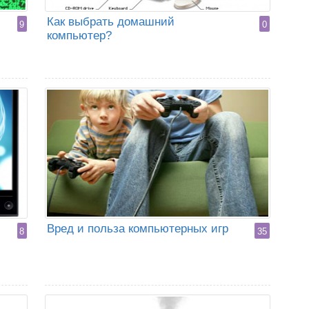
Как выбрать домашний
9
0
компьютер?
Вред и польза компьютерных игр
8
35