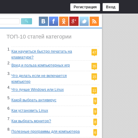
Регистрация
Вход
ТОП-10 статей категории
Как научиться быстро печатать на
47
клавиатуре?
Вред и польза компьютерных игр
35
Что делать если не включается
15
компьютер
Что лучше Windows или Linux
11
Какой выбрать антивирус
9
Как установить Linux
9
Как выбрать монитор?
8
Полезные программы для компьютера
6