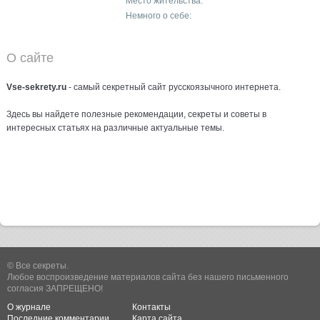
Место жительства:
Немного о себе:
О сайте
Vse-sekrety.ru
- самый секретный сайт русcкоязычного интернета.
Здесь вы найдете полезные рекомендации, секреты и советы в
интересных статьях на различные актуальные темы.
© Все секреты.
Любое воспроизведение материалов сайта без нашего письменного
согласия ЗАПРЕЩЕНО!
О журнале
Контакты
Последние комментарии
Карта сайта