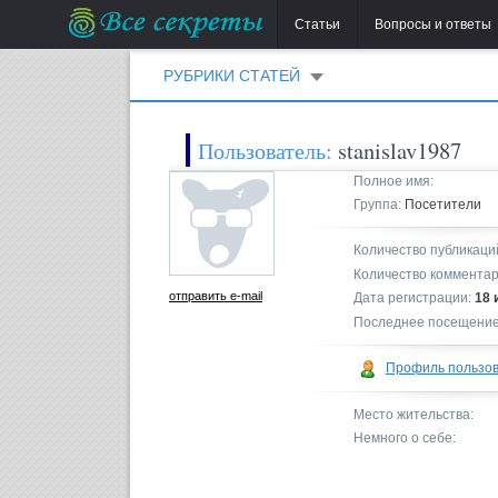
Статьи
Вопросы и ответы
РУБРИКИ СТАТЕЙ
Пользователь:
stanislav1987
Полное имя:
Группа:
Посетители
Количество публикаци
Количество комментар
отправить e-mail
Дата регистрации:
18 
Последнее посещение
Профиль пользо
Место жительства:
Немного о себе: