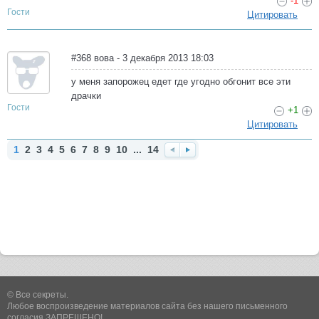
-1
Гости
Цитировать
#368 вова - 3 декабря 2013 18:03
у меня запорожец едет где угодно обгонит все эти
драчки
Гости
+1
Цитировать
1
2
3
4
5
6
7
8
9
10
...
14
Наз
Впе
ад
ред
© Все секреты.
Любое воспроизведение материалов сайта без нашего письменного
согласия ЗАПРЕЩЕНО!