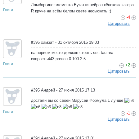
Ламборгине элементо-Бугатти вейрон кёнексик кагера
Гости
R круче на всём белом свете несыскать!:)
-4
Цитировать
#396 хамзат - 31 октября 2015 19:03
на первом месте должен стоять ssc tautara
скорость443 разгон 0-100-2.5
Гости
+2
Цитировать
#395 Андрей - 27 июня 2015 17:13
достали вы со своей Марусей Формула 1 лучше
Гости
-1
Цитировать
#394 Андрей - 27 июня 2015 17:01