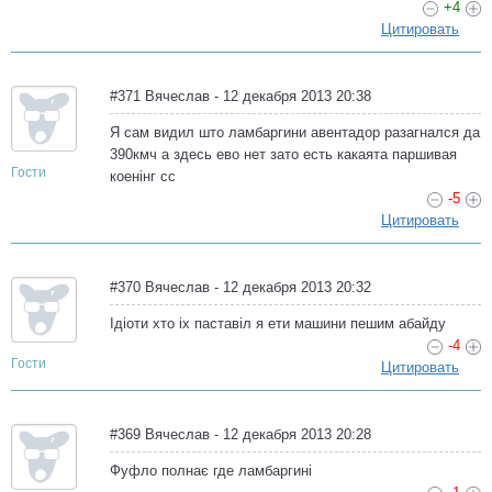
+4
Цитировать
#371 Вячеслав - 12 декабря 2013 20:38
Я сам видил што ламбаргини авентадор разагнался да
390кмч а здесь ево нет зато есть какаята паршивая
Гости
коенінг сс
-5
Цитировать
#370 Вячеслав - 12 декабря 2013 20:32
Ідіоти хто іх паставіл я ети машини пешим абайду
-4
Гости
Цитировать
#369 Вячеслав - 12 декабря 2013 20:28
Фуфло полнає где ламбаргині