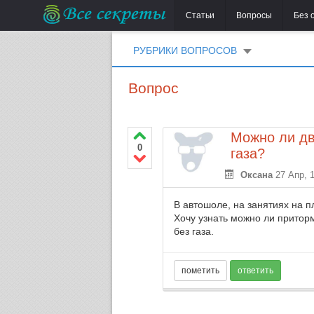
Статьи
Вопросы
Без 
РУБРИКИ ВОПРОСОВ
Вопрос
Можно ли дв
0
газа?
Оксана
27 Апр, 
В автошоле, на занятиях на п
Хочу узнать можно ли притор
без газа.