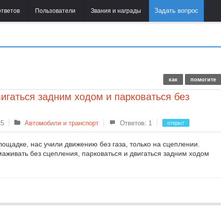
Задать вопрос
ответов
Пользователи
Звания и награды
как
помогите
игаться задним ходом и парковаться без
15
Автомобили и транспорт
Ответов: 1
открыт
лощадке, нас учили движению без газа, только на сцеплении.
маживать без сцепления, парковаться и двигаться задним ходом