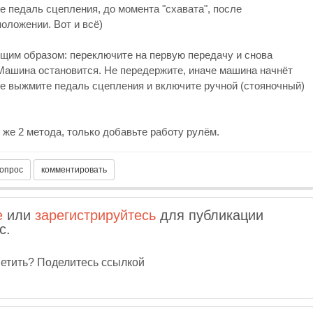
е педаль сцепления, до момента "схавата", после
положении. Вот и всё)
им образом: переключите на первую передачу и снова
Машина остановится. Не передержите, иначе машина начнёт
ле выжмите педаль сцепления и включите ручной (стояночный)
 же 2 метода, только добавьте работу рулём.
е
или
зарегистрируйтесь
для публикации
с.
тветить? Поделитесь ссылкой