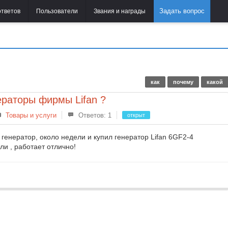
Задать вопрос
ответов
Пользователи
Звания и награды
как
почему
какой
ераторы фирмы Lifan ?
Товары и услуги
Ответов: 1
открыт
 генератор, около недели и купил генератор Lifan 6GF2-4
ли , работает отлично!