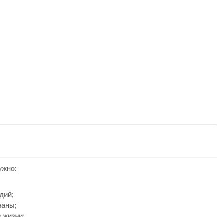
ужно:
дий;
наны;
 жизни;