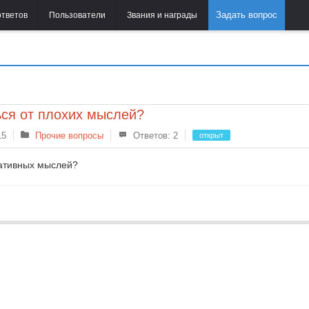
Задать вопрос
ответов
Пользователи
Звания и награды
ься от плохих мыслей?
15
Прочие вопросы
Ответов: 2
открыт
гативных мыслей?