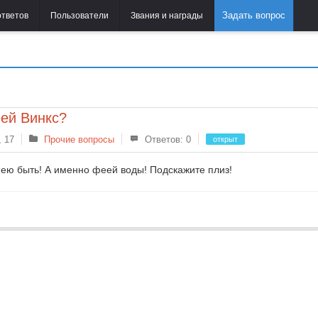
Задать вопрос
ответов
Пользователи
Звания и награды
еей Винкс?
, 17
Прочие вопросы
Ответов: 0
открыт
 ею быть! А именно феей воды! Подскажите плиз!