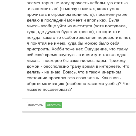
элементарно не могу прочесть небольшую статью
и запомнить её (я молчу о книгах, коих нужно
прочитать в огромном количесте), письменную же
делаю в последний момент и впопыхах. Была
мысль вообще уйти из института (хотя поступала,
туда, где думала будет интресно), но идти то и
некуда, какого-то особого желания перевестить нет,
я понятия не имею, куда бы можно было себя
пристроить. Хобби тоже нет. Ощущение, что трачу
всё своё время впустую - в институте только одна
мысль - поскорее бы закончились пары. Прихожу
домой - бессполезно трачу время в интернете. Что
делать - не знаю. Боюсь, что в таком инертном
состоянии просплю всю свою жизнь. Как вновь
обрети мотивацию (особенно касаемо учебы)? Что
можете посоветовать?