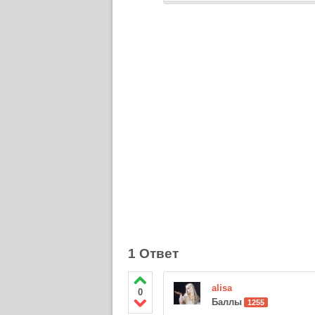
1 Ответ
alisa
0
Баллы
1255