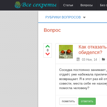
Статьи
Вопросы
Без 
РУБРИКИ ВОПРОСОВ
Вопрос
Как отказать
0
обиделся?
03 Ноя, 14
Соседка постоянно занимает д
отдаёт, уже набежала приличн
возвращает. Я в этот раз ей 
совести, места себе не нахожу
помогла человеку?