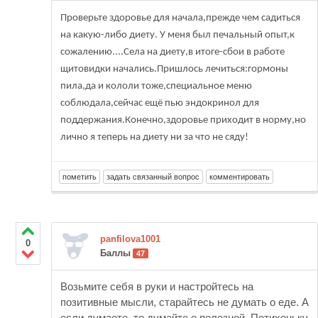
Проверьте здоровье для начала,прежде чем садиться
на какую-либо диету. У меня был печальный опыт,к
сожалению....Села на диету,в итоге-сбои в работе
щитовидки начались.Пришлось лечиться:гормоны
пила,да и кололи тоже,специальное меню
соблюдала,сейчас ещё пью эндокринол для
поддержания.Конечно,здоровье приходит в норму,но
лично я теперь на диету ни за что не сяду!
panfilova1001
0
Баллы
47
Возьмите себя в руки и настройтесь на
позитивные мысли, старайтесь не думать о еде. А
если думаете, то думайте о полезной. Потихоньку