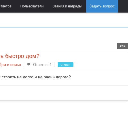
Задать вопрос
ответов
Пользователи
Звания и награды
как
ть быстро дом?
Дом и семья
Ответов: 1
открыт
 строить не долго и не очень дорого?