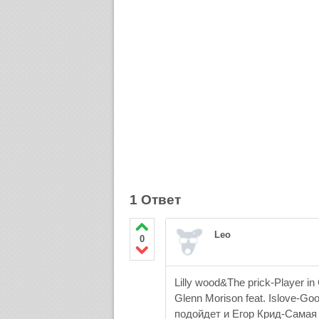
1 Ответ
Leo
0
Lilly wood&The prick-Player i
Glenn Morison feat. Islove-
подойдет и Егор Крид-Самая