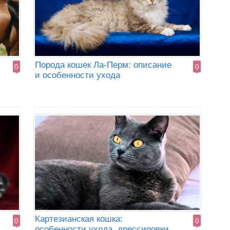
Порода кошек Ла-Перм: описание
0
0
и особенности ухода
Картезианская кошка:
0
0
особенности ухода, дрессировки