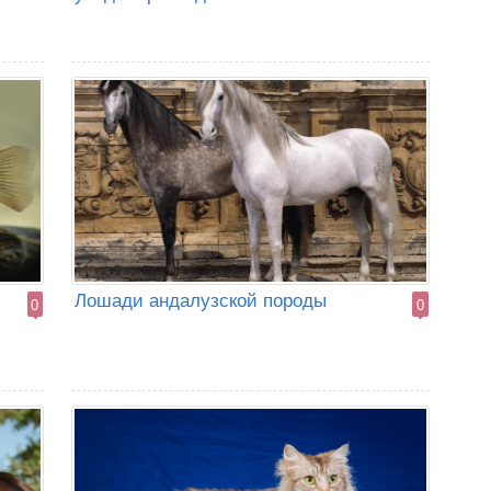
Лошади андалузской породы
0
0