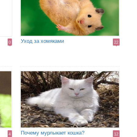
Уход за хомяками
0
22
Почему мурлыкает кошка?
4
12