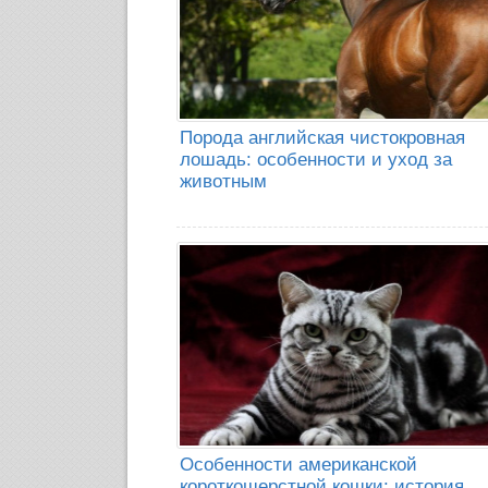
Порода английская чистокровная
лошадь: особенности и уход за
животным
Особенности американской
короткошерстной кошки: история,