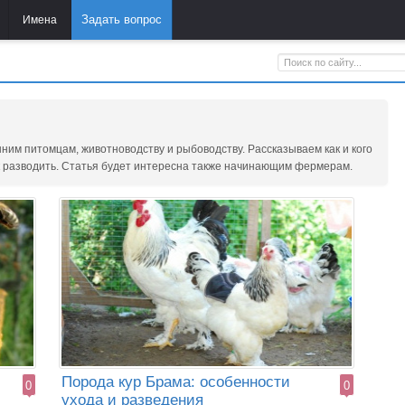
Задать вопрос
Имена
м питомцам, животноводству и рыбоводству. Рассказываем как и кого
ак разводить. Статья будет интересна также начинающим фермерам.
Порода кур Брама: особенности
0
0
ухода и разведения