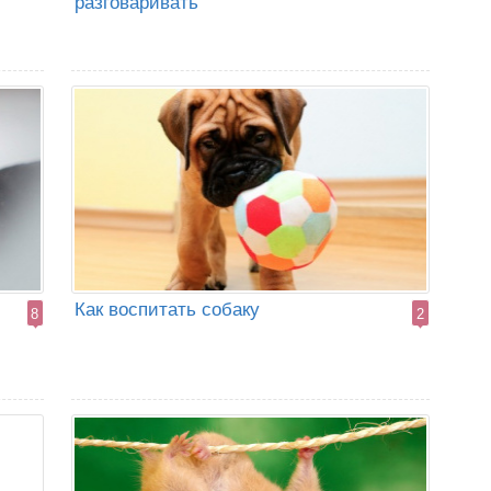
разговаривать
Как воспитать собаку
8
2