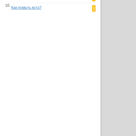
Как помыть кота?
2