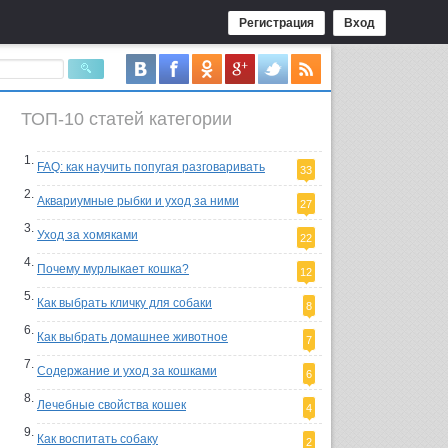
Регистрация
Вход
ТОП-10 статей категории
FAQ: как научить попугая разговаривать
33
Аквариумные рыбки и уход за ними
27
Уход за хомяками
22
Почему мурлыкает кошка?
12
Как выбрать кличку для собаки
8
Как выбрать домашнее животное
7
Содержание и уход за кошками
6
Лечебные свойства кошек
4
Как воспитать собаку
2