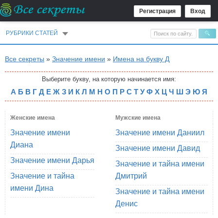
Регистрация
Вход
РУБРИКИ СТАТЕЙ
Все секреты
»
Значение имени
»
Имена на букву Д
Выберите букву, на которую начинается имя:
А
Б
В
Г
Д
Е
Ж
З
И
К
Л
М
Н
О
П
Р
С
Т
У
Ф
Х
Ц
Ч
Ш
Э
Ю
Я
Женские имена
Мужские имена
Значение имени
Значение имени Даниил
Диана
Значение имени Давид
Значение имени Дарья
Значение и тайна имени
Значение и тайна
Дмитрий
имени Дина
Значение и тайна имени
Денис