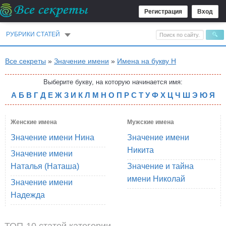
Регистрация
Вход
РУБРИКИ СТАТЕЙ
Все секреты
»
Значение имени
»
Имена на букву Н
Выберите букву, на которую начинается имя:
А
Б
В
Г
Д
Е
Ж
З
И
К
Л
М
Н
О
П
Р
С
Т
У
Ф
Х
Ц
Ч
Ш
Э
Ю
Я
Женские имена
Мужские имена
Значение имени Нина
Значение имени
Никита
Значение имени
Наталья (Наташа)
Значение и тайна
имени Николай
Значение имени
Надежда