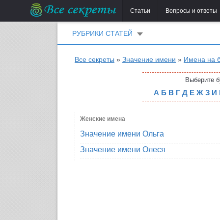
Статьи
Вопросы и ответы
РУБРИКИ СТАТЕЙ
Все секреты
»
Значение имени
»
Имена на б
Выберите б
А
Б
В
Г
Д
Е
Ж
З
И
Женские имена
Значение имени Ольга
Значение имени Олеся