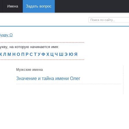
Задать вопрос
Имена
укву О
укву, на которую начинается имя:
К
Л
М
Н
О
П
Р
С
Т
У
Ф
Х
Ц
Ч
Ш
Э
Ю
Я
Мужские имена
Значение и тайна имени Олег