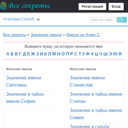
Регистрация
Вход
РУБРИКИ СТАТЕЙ
Все секреты
»
Значение имени
»
Имена на букву С
Выберите букву, на которую начинается имя:
А
Б
В
Г
Д
Е
Ж
З
И
К
Л
М
Н
О
П
Р
С
Т
У
Ф
Х
Ц
Ч
Ш
Э
Ю
Я
Женские имена
Мужские имена
Значение имени
Значение имени
Светлана
Станислав
Значение и тайна
Значение и тайна имени
имени София
Степан
Значение и тайна имени
Семен
Значение и судьба