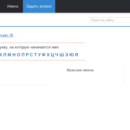
Задать вопрос
Имена
букву Ж
укву, на которую начинается имя:
К
Л
М
Н
О
П
Р
С
Т
У
Ф
Х
Ц
Ч
Ш
Э
Ю
Я
Мужские имена