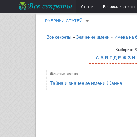
Статьи
Вопросы и ответы
РУБРИКИ СТАТЕЙ
Все секреты
»
Значение имени
»
Имена на 
Выберите б
А
Б
В
Г
Д
Е
Ж
З
И
Женские имена
Тайна и значение имени Жанна