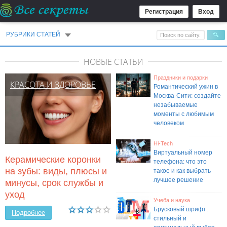
Регистрация
Вход
РУБРИКИ СТАТЕЙ
НОВЫЕ СТАТЬИ
Праздники и подарки
КРАСОТА И ЗДОРОВЬЕ
Романтический ужин в
Москва-Сити: создайте
незабываемые
моменты с любимым
человеком
Hi-Tech
Виртуальный номер
Керамические коронки
телефона: что это
на зубы: виды, плюсы и
такое и как выбрать
лучшее решение
минусы, срок службы и
уход
Учеба и наука
Брусковый шрифт:
Подробнее
стильный и