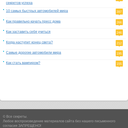
секретов успеха
10 самых быстрых автомобилей мира
397
Как правильно качать пресс дома
266
Как заставить себя учиться
246
Когда наступит конец света?
212
Самые дорогие автомобили мира
195
Как стать вампиром?
155
© Все секреты.
Любое воспроизведение материалов сайта без нашего письменного
согласия ЗАПРЕЩЕНО!